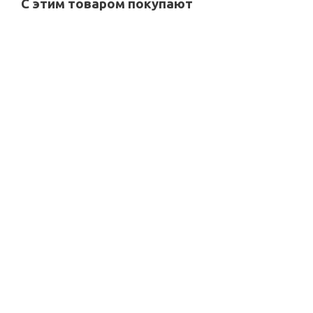
С этим товаром покупают
10%
Кошелёк F021-050-49 зелёный
Обложка для докум
В наличии
В н
4 620
руб
2 90
10%