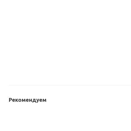
Ключница Fioramore F015-050-49
В наличии
2 520
руб
Рекомендуем