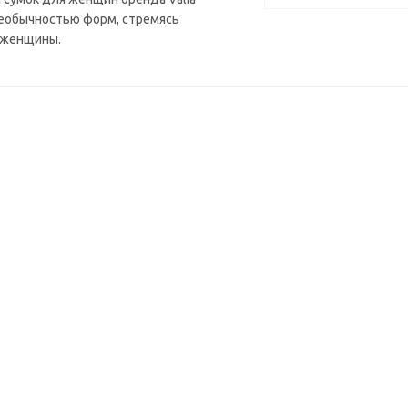
еобычностью форм, стремясь
й женщины.
ХИТ
10%
F15070-Red
Сумка женская Valia F15076-Black
и
В наличии