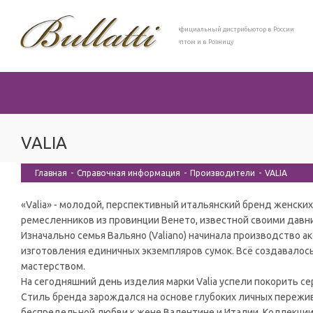
Официальный дистрибьютор в России
Оптом и в Розницу
VALIA
Главная
-
Справочная информация
-
Производители
-
VALIA
«Valia» - молодой, перспективный итальянский бренд женских
ремесленников из провинции Венето, известной своими дав
Изначально семья Вальяно (Valiano) начинала производство а
изготовления единичных экземпляров сумок. Всё создавалос
мастерством.
На сегодняшний день изделия марки Valia успели покорить се
Стиль бренда зарождался на основе глубоких личных пережив
беспредельной любви к жене Валентине и Италии. Коллекции