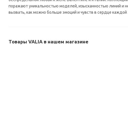
поражают уникальностью моделей, изысканностью линий и н
вызвать, как можно больше эмоций и чувств в сердце каждо
Товары VALIA в нашем магазине
NEW
10%
Сумка MRH23-260 black-white
Сумка женская Valia 
В наличии
В наличи