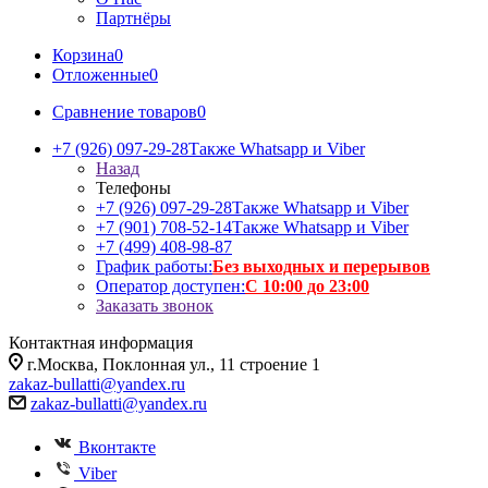
Партнёры
Корзина
0
Отложенные
0
Сравнение товаров
0
+7 (926) 097-29-28
Также Whatsapp и Viber
Назад
Телефоны
+7 (926) 097-29-28
Также Whatsapp и Viber
+7 (901) 708-52-14
Также Whatsapp и Viber
+7 (499) 408-98-87
График работы:
Без выходных и перерывов
Оператор доступен:
С 10:00 до 23:00
Заказать звонок
Контактная информация
г.Москва, Поклонная ул., 11 строение 1
zakaz-bullatti@yandex.ru
zakaz-bullatti@yandex.ru
Вконтакте
Viber