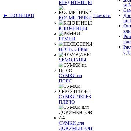
КРЕДИТНИЦЫ
за
Сам
► НОВИНКИ
Новости
Дос
КОСМЕТИЧКИ
по 
Оп
КЛЮЧНИЦЫ
кли
Ро
РЕМНИ
кли
Рас
НЕСЕССЕРЫ
СД
ЧЕМОДАНЫ
СУМКИ на
ПОЯС
СУМКИ ЧЕРЕЗ
ПЛЕЧО
СУМКИ для
ДОКУМЕНТОВ