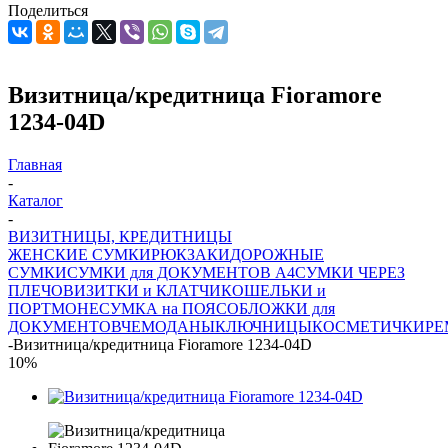
Поделиться
Визитница/кредитница Fioramore
1234-04D
Главная
-
Каталог
-
ВИЗИТНИЦЫ, КРЕДИТНИЦЫ
ЖЕНСКИЕ СУМКИ
РЮКЗАКИ
ДОРОЖНЫЕ
СУМКИ
СУМКИ для ДОКУМЕНТОВ А4
СУМКИ ЧЕРЕЗ
ПЛЕЧО
ВИЗИТКИ и КЛАТЧИ
КОШЕЛЬКИ и
ПОРТМОНЕ
СУМКА на ПОЯС
ОБЛОЖКИ для
ДОКУМЕНТОВ
ЧЕМОДАНЫ
КЛЮЧНИЦЫ
КОСМЕТИЧКИ
РЕ
-
Визитница/кредитница Fioramore 1234-04D
10%