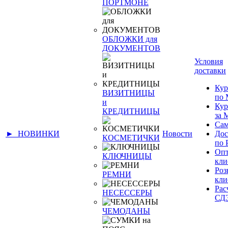
ПОРТМОНЕ
ОБЛОЖКИ для
ДОКУМЕНТОВ
Условия
доставки
Кур
ВИЗИТНИЦЫ
по 
и
Кур
КРЕДИТНИЦЫ
за
Сам
► НОВИНКИ
Новости
Дос
КОСМЕТИЧКИ
по 
Оп
КЛЮЧНИЦЫ
кли
Ро
РЕМНИ
кли
Рас
НЕСЕССЕРЫ
СД
ЧЕМОДАНЫ