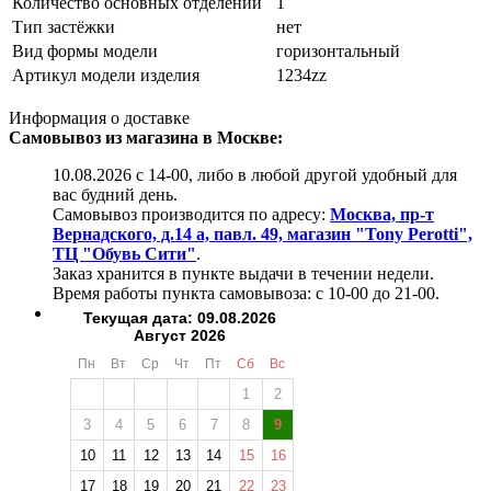
Количество основных отделений
1
Тип застёжки
нет
Вид формы модели
горизонтальный
Артикул модели изделия
1234zz
Информация о доставке
Самовывоз из магазина в Москве:
10.08.2026 с 14-00, либо в любой другой удобный для
вас будний день.
Самовывоз производится по адресу:
Москва, пр-т
Вернадского, д.14 а, павл. 49, магазин "Tony Perotti",
ТЦ "Обувь Сити"
.
Заказ хранится в пункте выдачи в течении недели.
Время работы пункта самовывоза: с 10-00 до 21-00.
Текущая дата: 09.08.2026
Август 2026
Пн
Вт
Ср
Чт
Пт
Сб
Вс
1
2
3
4
5
6
7
8
9
10
11
12
13
14
15
16
17
18
19
20
21
22
23