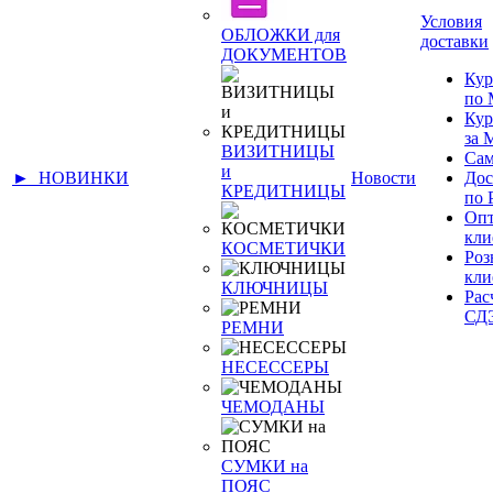
Условия
ОБЛОЖКИ для
доставки
ДОКУМЕНТОВ
Кур
по 
Кур
за
ВИЗИТНИЦЫ
Сам
и
► НОВИНКИ
Новости
Дос
КРЕДИТНИЦЫ
по 
Оп
кли
КОСМЕТИЧКИ
Ро
кли
КЛЮЧНИЦЫ
Рас
СД
РЕМНИ
НЕСЕССЕРЫ
ЧЕМОДАНЫ
СУМКИ на
ПОЯС