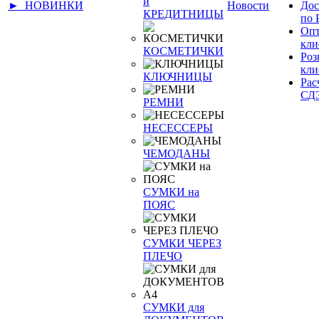
и
► НОВИНКИ
Новости
Дос
КРЕДИТНИЦЫ
по 
Оп
кли
КОСМЕТИЧКИ
Ро
кли
КЛЮЧНИЦЫ
Рас
СД
РЕМНИ
НЕСЕССЕРЫ
ЧЕМОДАНЫ
СУМКИ на
ПОЯС
СУМКИ ЧЕРЕЗ
ПЛЕЧО
СУМКИ для