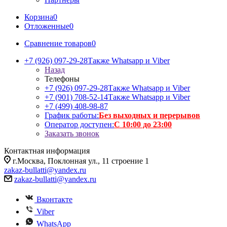
Корзина
0
Отложенные
0
Сравнение товаров
0
+7 (926) 097-29-28
Также Whatsapp и Viber
Назад
Телефоны
+7 (926) 097-29-28
Также Whatsapp и Viber
+7 (901) 708-52-14
Также Whatsapp и Viber
+7 (499) 408-98-87
График работы:
Без выходных и перерывов
Оператор доступен:
С 10:00 до 23:00
Заказать звонок
Контактная информация
г.Москва, Поклонная ул., 11 строение 1
zakaz-bullatti@yandex.ru
zakaz-bullatti@yandex.ru
Вконтакте
Viber
WhatsApp