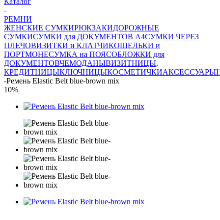
Каталог
-
РЕМНИ
ЖЕНСКИЕ СУМКИ
РЮКЗАКИ
ДОРОЖНЫЕ
СУМКИ
СУМКИ для ДОКУМЕНТОВ А4
СУМКИ ЧЕРЕЗ
ПЛЕЧО
ВИЗИТКИ и КЛАТЧИ
КОШЕЛЬКИ и
ПОРТМОНЕ
СУМКА на ПОЯС
ОБЛОЖКИ для
ДОКУМЕНТОВ
ЧЕМОДАНЫ
ВИЗИТНИЦЫ,
КРЕДИТНИЦЫ
КЛЮЧНИЦЫ
КОСМЕТИЧКИ
АКСЕССУАРЫ
-
Ремень Elastic Belt blue-brown mix
10%