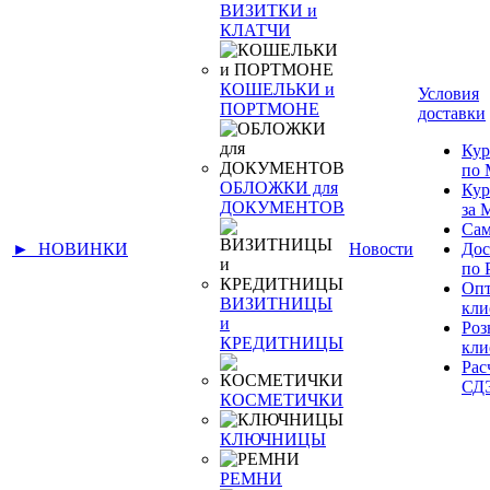
ВИЗИТКИ и
КЛАТЧИ
КОШЕЛЬКИ и
Условия
ПОРТМОНЕ
доставки
Кур
по 
ОБЛОЖКИ для
Кур
ДОКУМЕНТОВ
за
Сам
► НОВИНКИ
Новости
Дос
по 
Оп
ВИЗИТНИЦЫ
кли
и
Ро
КРЕДИТНИЦЫ
кли
Рас
СД
КОСМЕТИЧКИ
КЛЮЧНИЦЫ
РЕМНИ