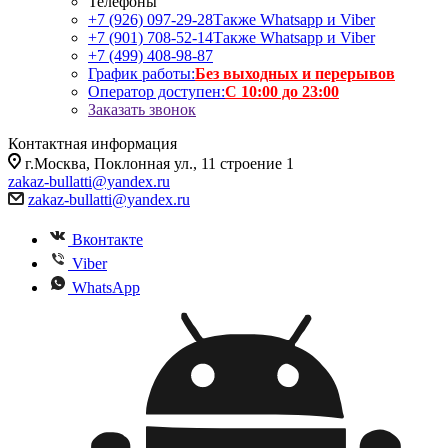
Телефоны
+7 (926) 097-29-28
Также Whatsapp и Viber
+7 (901) 708-52-14
Также Whatsapp и Viber
+7 (499) 408-98-87
График работы:
Без выходных и перерывов
Оператор доступен:
С 10:00 до 23:00
Заказать звонок
Контактная информация
г.Москва, Поклонная ул., 11 строение 1
zakaz-bullatti@yandex.ru
zakaz-bullatti@yandex.ru
Вконтакте
Viber
WhatsApp