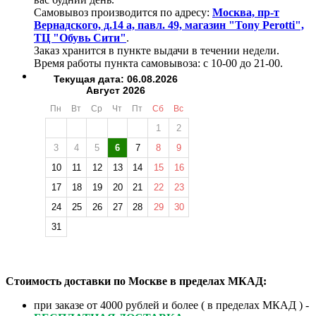
Самовывоз производится по адресу:
Москва, пр-т
Вернадского, д.14 а, павл. 49, магазин "Tony Perotti",
ТЦ "Обувь Сити"
.
Заказ хранится в пункте выдачи в течении недели.
Время работы пункта самовывоза: с 10-00 до 21-00.
Текущая дата: 06.08.2026
Август 2026
Пн
Вт
Ср
Чт
Пт
Сб
Вс
1
2
3
4
5
6
7
8
9
10
11
12
13
14
15
16
17
18
19
20
21
22
23
24
25
26
27
28
29
30
31
Стоимость доставки по Москве в пределах МКАД:
при заказе от 4000 рублей и более ( в пределах МКАД ) -