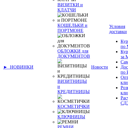
ВИЗИТКИ и
КЛАТЧИ
КОШЕЛЬКИ и
Условия
ПОРТМОНЕ
доставки
Кур
по 
ОБЛОЖКИ для
Кур
ДОКУМЕНТОВ
за
Сам
► НОВИНКИ
Новости
Дос
по 
Оп
ВИЗИТНИЦЫ
кли
и
Ро
КРЕДИТНИЦЫ
кли
Рас
СД
КОСМЕТИЧКИ
КЛЮЧНИЦЫ
РЕМНИ