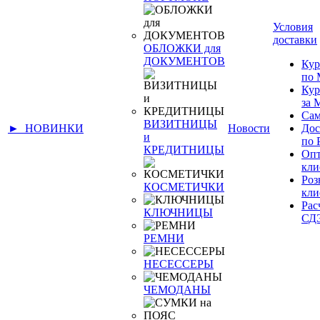
Условия
доставки
ОБЛОЖКИ для
ДОКУМЕНТОВ
Кур
по 
Кур
за
Сам
ВИЗИТНИЦЫ
► НОВИНКИ
Новости
Дос
и
по 
КРЕДИТНИЦЫ
Оп
кли
Ро
КОСМЕТИЧКИ
кли
Рас
КЛЮЧНИЦЫ
СД
РЕМНИ
НЕСЕССЕРЫ
ЧЕМОДАНЫ