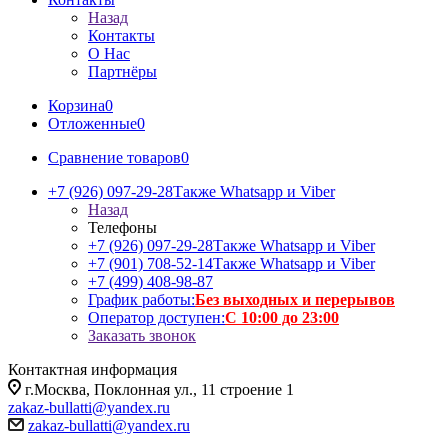
Назад
Контакты
О Нас
Партнёры
Корзина
0
Отложенные
0
Сравнение товаров
0
+7 (926) 097-29-28
Также Whatsapp и Viber
Назад
Телефоны
+7 (926) 097-29-28
Также Whatsapp и Viber
+7 (901) 708-52-14
Также Whatsapp и Viber
+7 (499) 408-98-87
График работы:
Без выходных и перерывов
Оператор доступен:
С 10:00 до 23:00
Заказать звонок
Контактная информация
г.Москва, Поклонная ул., 11 строение 1
zakaz-bullatti@yandex.ru
zakaz-bullatti@yandex.ru