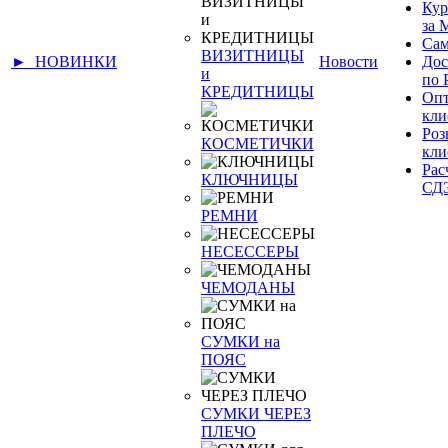
Кур
за
Сам
ВИЗИТНИЦЫ
► НОВИНКИ
Новости
Дос
и
по 
КРЕДИТНИЦЫ
Оп
кли
Ро
КОСМЕТИЧКИ
кли
Рас
КЛЮЧНИЦЫ
СД
РЕМНИ
НЕСЕССЕРЫ
ЧЕМОДАНЫ
СУМКИ на
ПОЯС
СУМКИ ЧЕРЕЗ
ПЛЕЧО